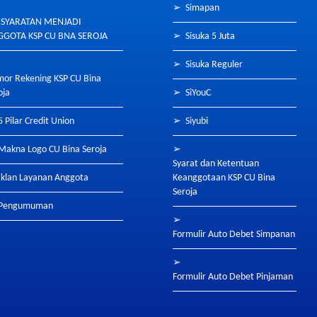
➢
Simapan
RSYARATAN MENJADI
GOTA KSP CU BNA SEROJA
➢
Sisuka 5 Juta
➢
Sisuka Reguler
or Rekening KSP CU Bina
oja
➢
SiYouC
5 Pilar Credit Union
➢
Siyubi
Makna Logo CU Bina Seroja
➢
Syarat dan Ketentuan
Iklan Layanan Anggota
Keanggotaan KSP CU Bina
Seroja
Pengumuman
➢
Formulir Auto Debet Simpanan
➢
Formulir Auto Debet Pinjaman