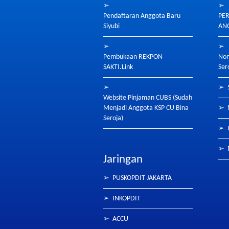
➢
➢
Pendaftaran Anggota Baru
PE
Siyubi
ANG
➢
➢
Pembukaan REKPON
Nom
SAKTI.Link
Ser
➢
➢
Website Pinjaman CUBS (Sudah
Menjadi Anggota KSP CU Bina
➢
Seroja)
➢
➢
Jaringan
➢
PUSKOPDIT JAKARTA
➢
INKOPDIT
➢
ACCU